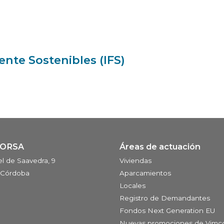
nte Sostenibles (IFS)
CORSA
Áreas de actuación
l de Saavedra, 9
Viviendas
 Córdoba
Aparcamientos
Locales
Registro de Demandantes
Fondos Next Generation EU
Nuevas promociones de Vimc