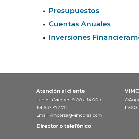
Presupuestos
Cuentas Anuales
Inversiones Financierame
Atención al cliente
VIM
Lunes a Viernes: 9:00 a 14:00h.
C/Ánge
Tel. 957 477 711
14003
Email: vimcorsa@vimcorsa.com
Directorio telefónico